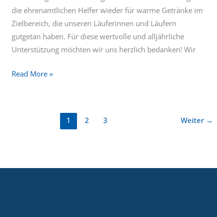
beim
die ehrenamtlichen Helfer wieder für warme Getränke im
Adventslauf
Zielbereich, die unseren Läuferinnen und Läufern
gutgetan haben. Für diese wertvolle und alljährliche
Unterstützung möchten wir uns herzlich bedanken! Wir
Read More »
1
2
3
Weiter
→