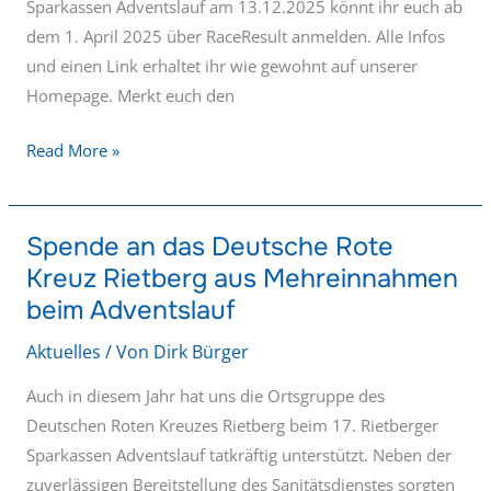
Sparkassen Adventslauf am 13.12.2025 könnt ihr euch ab
dem 1. April 2025 über RaceResult anmelden. Alle Infos
und einen Link erhaltet ihr wie gewohnt auf unserer
Homepage. Merkt euch den
Read More »
Spende an das Deutsche Rote
Spende
Kreuz Rietberg aus Mehreinnahmen
an
das
beim Adventslauf
Deutsche
Aktuelles
/ Von
Dirk Bürger
Rote
Kreuz
Auch in diesem Jahr hat uns die Ortsgruppe des
Rietberg
Deutschen Roten Kreuzes Rietberg beim 17. Rietberger
aus
Sparkassen Adventslauf tatkräftig unterstützt. Neben der
Mehreinnahmen
zuverlässigen Bereitstellung des Sanitätsdienstes sorgten