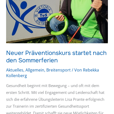
Neuer Präventionskurs startet nach
den Sommerferien
Aktuelles
,
Allgemein
,
Breitensport
/ Von
Rebekka
Kollenberg
Gesundheit beginnt mit Bewegung – und oft mit dem
ersten Schritt. Mit viel Engagement und Leidenschaft hat
sich die erfahrene Übungsleiterin Lisa Prante erfolgreich
zur Trainerin im zertifizierten Gesundheitssport
weitergebildet. Damit schafft sie neue Möglichkeiten für