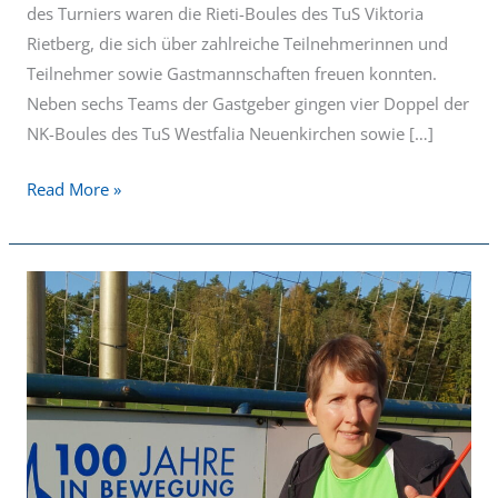
des Turniers waren die Rieti-Boules des TuS Viktoria
Rietberg, die sich über zahlreiche Teilnehmerinnen und
Teilnehmer sowie Gastmannschaften freuen konnten.
Neben sechs Teams der Gastgeber gingen vier Doppel der
NK-Boules des TuS Westfalia Neuenkirchen sowie […]
Read More »
Neuer
Präventionskurs
startet
nach
den
Sommerferien