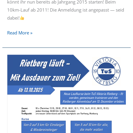
könnt ihr nun bereits ab Jahrgang 2015 starten! Beim
10km-Lauf ab 2011! Die Anmeldung ist angepasst — seid
dabei!
Read More »
Mit
Ausdauer
zum
Ziel
–
Rietberg
läuft
mit!