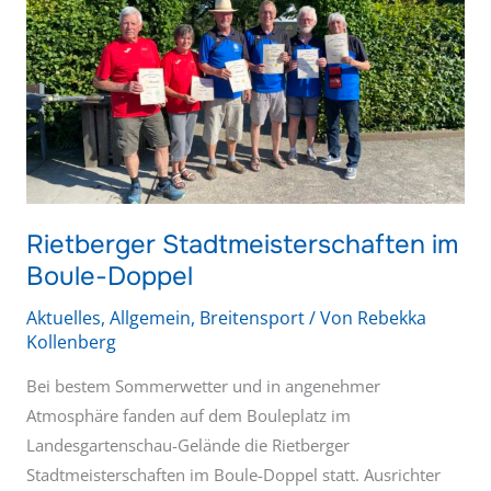
im
Boule-
Doppel
Rietberger Stadtmeisterschaften im
Boule-Doppel
Aktuelles
,
Allgemein
,
Breitensport
/ Von
Rebekka
Kollenberg
Bei bestem Sommerwetter und in angenehmer
Atmosphäre fanden auf dem Bouleplatz im
Landesgartenschau-Gelände die Rietberger
Stadtmeisterschaften im Boule-Doppel statt. Ausrichter