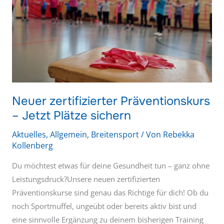
zertifizierter
Präventionskurs
–
Jetzt
Plätze
sichern
Neuer zertifizierter Präventionskurs
– Jetzt Plätze sichern
Aktuelles
,
Allgemein
,
Breitensport
/ Von
Rebekka
Kollenberg
Du möchtest etwas für deine Gesundheit tun – ganz ohne
Leistungsdruck?Unsere neuen zertifizierten
Präventionskurse sind genau das Richtige für dich! Ob du
noch Sportmuffel, ungeübt oder bereits aktiv bist und
eine sinnvolle Ergänzung zu deinem bisherigen Training