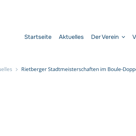
Startseite
Aktuelles
Der Verein
V
elles
Rietberger Stadtmeisterschaften im Boule-Dopp
Boule-Doppel