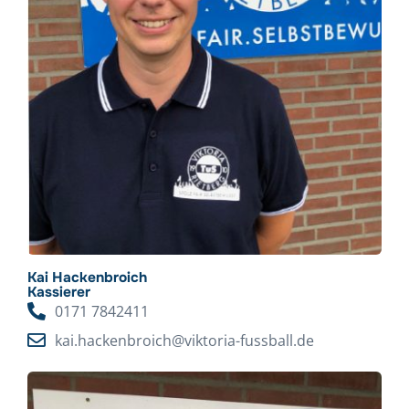
Kai Hackenbroich
Kassierer
0171 7842411
kai.hackenbroich@viktoria-fussball.de