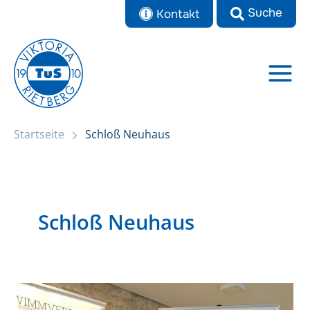
Zum
Kontakt
Inhalt
springen
Startseite
Schloß Neuhaus
Schloß Neuhaus
OWL-
IX