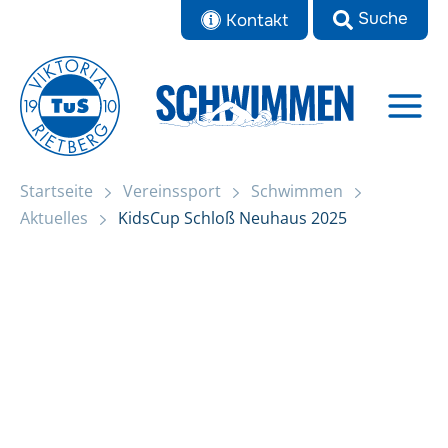
Zum
Kontakt
Inhalt
springen
Startseite
Vereinssport
Schwimmen
Startseite
KidsCup Schloß Neuhaus 2025
Aktuelles
KidsCup Schloß Neuhaus 2025
Aktuelles