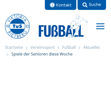
Zum
Kontakt
Inhalt
springen
Startseite
Vereinssport
Fußball
Aktuelles
Startseite
Spiele der Senioren diese Woche
Spiele der Senioren diese Woche
Aktuelles