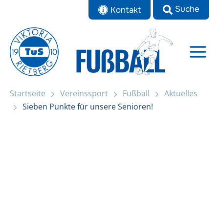
Zum
Kontakt
Inhalt
springen
Startseite
Vereinssport
Fußball
Aktuelles
Startseite
Sieben Punkte für unsere Senioren!
Sieben Punkte für unsere Senioren!
Aktuelles