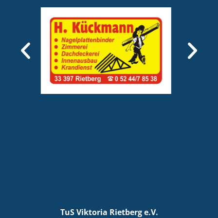
TuS Viktoria Rietberg e.V.