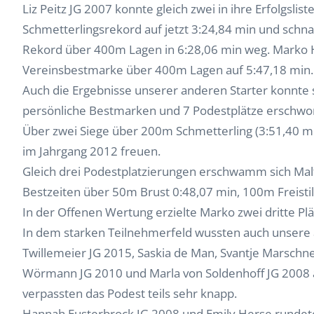
Liz Peitz JG 2007 konnte gleich zwei in ihre Erfolgslis
Schmetterlingsrekord auf jetzt 3:24,84 min und schn
Rekord über 400m Lagen in 6:28,06 min weg. Marko H
Vereinsbestmarke über 400m Lagen auf 5:47,18 min.
Auch die Ergebnisse unserer anderen Starter konnte 
persönliche Bestmarken und 7 Podestplätze ersch
Über zwei Siege über 200m Schmetterling (3:51,40 
im Jahrgang 2012 freuen.
Gleich drei Podestplatzierungen erschwamm sich Mal
Bestzeiten über 50m Brust 0:48,07 min, 100m Freisti
In der Offenen Wertung erzielte Marko zwei dritte P
In dem starken Teilnehmerfeld wussten auch unsere 
Twillemeier JG 2015, Saskia de Man, Svantje Marschner,
Wörmann JG 2010 und Marla von Soldenhoff JG 2008 a
verpassten das Podest teils sehr knapp.
Hannah Eusterbrock JG 2008 und Emily Herse rundete