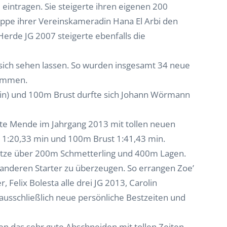
te eintragen. Sie steigerte ihren eigenen 200
appe ihrer Vereinskameradin Hana El Arbi den
erde JG 2007 steigerte ebenfalls die
sich sehen lassen. So wurden insgesamt 34 neue
wommen.
min) und 100m Brust durfte sich Johann Wörmann
te Mende im Jahrgang 2013 mit tollen neuen
l 1:20,33 min und 100m Brust 1:41,43 min.
lätze über 200m Schmetterling und 400m Lagen.
anderen Starter zu überzeugen. So errangen Zoe’
 Felix Bolesta alle drei JG 2013, Carolin
usschließlich neue persönliche Bestzeiten und
n das sehr gute Abschneiden mit tollen Zeiten