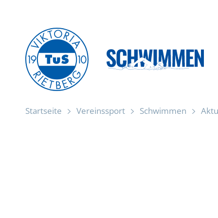
Zum
Inhalt
springen
Startseite
Vereinssport
Schwimmen
Aktu
Startseite
Gelungener Langbahn Einstieg
Aktuelles