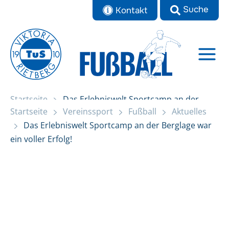
Zum
Kontakt
Inhalt
springen
Startseite
Das Erlebniswelt Sportcamp an der
Startseite
Vereinssport
Fußball
Aktuelles
Berglage war ein voller Erfolg!
Das Erlebniswelt Sportcamp an der Berglage war
ein voller Erfolg!
Aktuelles