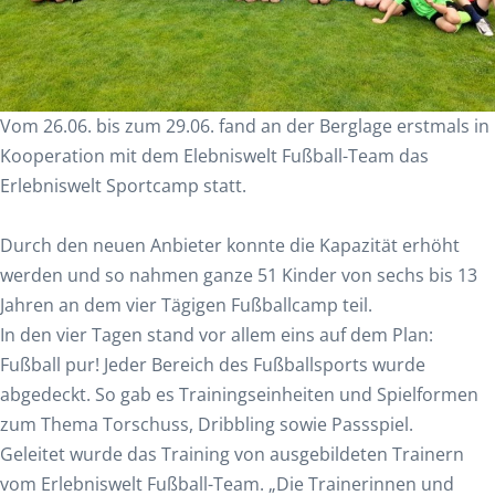
Vom 26.06. bis zum 29.06. fand an der Berglage erstmals in
Kooperation mit dem Elebniswelt Fußball-Team das
Erlebniswelt Sportcamp statt.
Durch den neuen Anbieter konnte die Kapazität erhöht
werden und so nahmen ganze 51 Kinder von sechs bis 13
Jahren an dem vier Tägigen Fußballcamp teil.
In den vier Tagen stand vor allem eins auf dem Plan:
Fußball pur! Jeder Bereich des Fußballsports wurde
abgedeckt. So gab es Trainingseinheiten und Spielformen
zum Thema Torschuss, Dribbling sowie Passspiel.
Geleitet wurde das Training von ausgebildeten Trainern
vom Erlebniswelt Fußball-Team. „Die Trainerinnen und