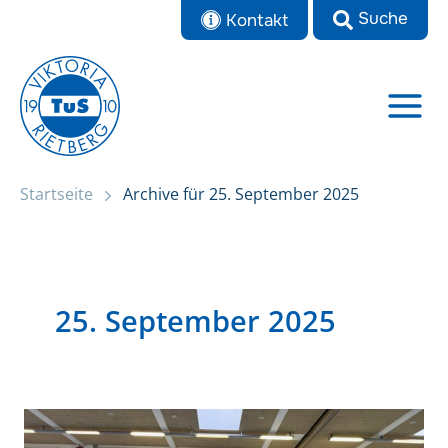
Zum
Kontakt
Inhalt
springen
Startseite
Archive für 25. September 2025
25. September 2025
HSG-
Spielfest