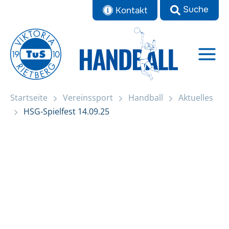
Zum
Kontakt
Inhalt
springen
Startseite
Vereinssport
Handball
Aktuelles
Startseite
HSG-Spielfest 14.09.25
HSG-Spielfest 14.09.25
Aktuelles