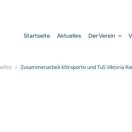
Startseite
Aktuelles
Der Verein
V
elles
Zusammenarbeit kfd-sportiv und TuS Viktoria Ri
Viktoria Rietberg