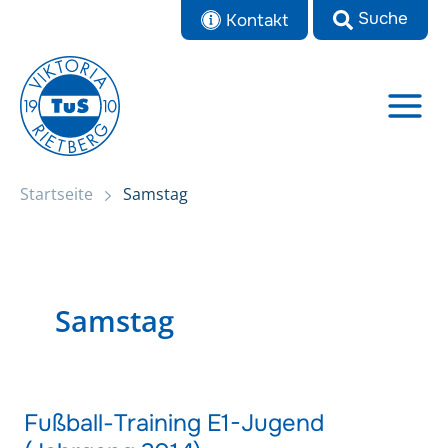
Zum
Kontakt
Inhalt
springen
Startseite
Samstag
Samstag
Fußball-Training E1-Jugend
Fußball-
Training