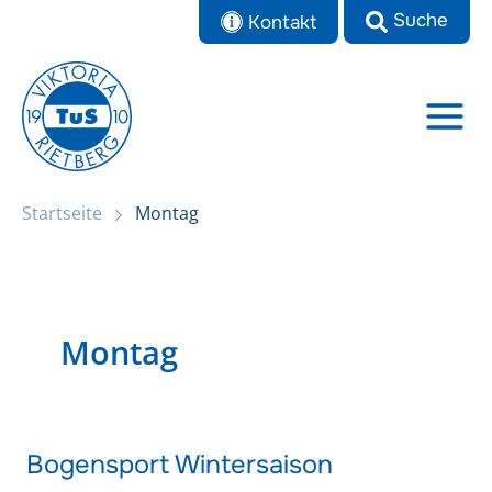
Zum
Kontakt
Inhalt
springen
Startseite
Montag
Montag
Bogensport Wintersaison
Bogensport
Wintersaison