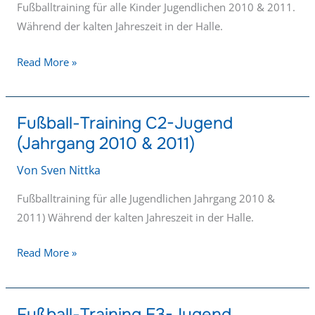
(Jahrgang
Fußballtraining für alle Kinder Jugendlichen 2010 & 2011.
2010
Während der kalten Jahreszeit in der Halle.
&
Read More »
2011)
Fußball-Training C2-Jugend
Fußball-
(Jahrgang 2010 & 2011)
Training
C2-
Von
Sven Nittka
Jugend
(Jahrgang
Fußballtraining für alle Jugendlichen Jahrgang 2010 &
2010
2011) Während der kalten Jahreszeit in der Halle.
&
Read More »
2011)
Fußball-Training E3-Jugend
Fußball-