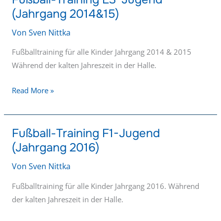
(Jahrgang 2014&15)
Training
E3-
Von
Sven Nittka
Jugend
(Jahrgang
Fußballtraining für alle Kinder Jahrgang 2014 & 2015
2014&15)
Während der kalten Jahreszeit in der Halle.
Read More »
Fußball-Training F1-Jugend
Fußball-
(Jahrgang 2016)
Training
F1-
Von
Sven Nittka
Jugend
(Jahrgang
Fußballtraining für alle Kinder Jahrgang 2016. Während
2016)
der kalten Jahreszeit in der Halle.