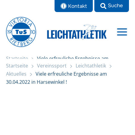
Zum
Kontakt
Inhalt
springen
Startseite
Viele erfreuliche Ergebnisse am
Startseite
Vereinssport
Leichtathletik
30.04.2022 in Harsewinkel !
Aktuelles
Viele erfreuliche Ergebnisse am
30.04.2022 in Harsewinkel !
Aktuelles