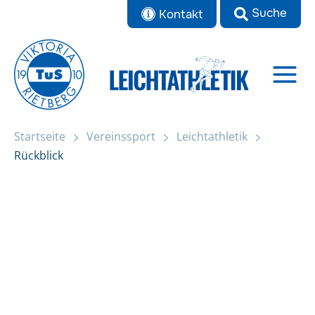
Zum
Kontakt
Inhalt
springen
Startseite
Vereinssport
Leichtathletik
Rückblick
Rückblick