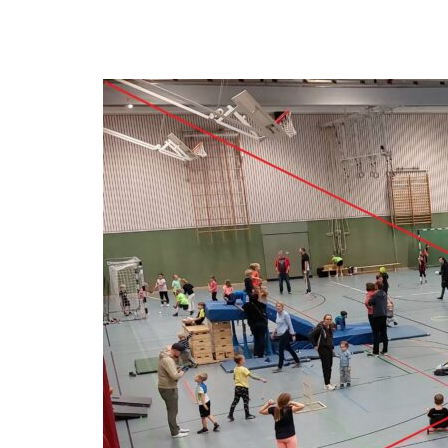
„Eine
Respektlosigkeit
gegenüber
dem
Ehrenamt“