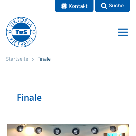
Zum
Kontakt
Inhalt
springen
Startseite
Finale
Finale
Rietbergs
Nachwuchstalente