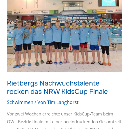
rocken
das
NRW
KidsCup
Finale
Rietbergs Nachwuchstalente
rocken das NRW KidsCup Finale
Schwimmen
/ Von
Tim Langhorst
Vor zwei Wochen erreichte unser KidsCup-Team beim
OWL Bezirksfinale mit einer beeindruckenden Gesamtzeit