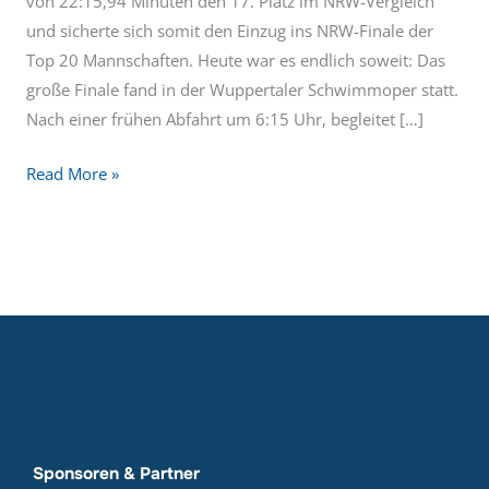
von 22:15,94 Minuten den 17. Platz im NRW-Vergleich
und sicherte sich somit den Einzug ins NRW-Finale der
Top 20 Mannschaften. Heute war es endlich soweit: Das
große Finale fand in der Wuppertaler Schwimmoper statt.
Nach einer frühen Abfahrt um 6:15 Uhr, begleitet […]
Read More »
Sponsoren & Partner