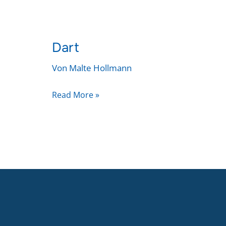
Dart
Dart
Von
Malte Hollmann
Read More »