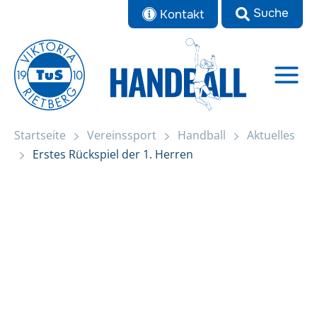
Zum
Kontakt
Inhalt
springen
Startseite
Vereinssport
Handball
Aktuelles
Startseite
Erstes Rückspiel der 1. Herren
Erstes Rückspiel der 1. Herren
Aktuelles