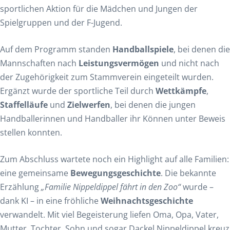
sportlichen Aktion für die Mädchen und Jungen der
Spielgruppen und der F-Jugend.
Auf dem Programm standen
Handballspiele
, bei denen die
Mannschaften nach
Leistungsvermögen
und nicht nach
der Zugehörigkeit zum Stammverein eingeteilt wurden.
Ergänzt wurde der sportliche Teil durch
Wettkämpfe
,
Staffelläufe
und
Zielwerfen
, bei denen die jungen
Handballerinnen und Handballer ihr Können unter Beweis
stellen konnten.
Zum Abschluss wartete noch ein Highlight auf alle Familien:
eine gemeinsame
Bewegungsgeschichte
. Die bekannte
Erzählung
„Familie Nippeldippel fährt in den Zoo“
wurde –
dank KI – in eine fröhliche
Weihnachtsgeschichte
verwandelt. Mit viel Begeisterung liefen Oma, Opa, Vater,
Mutter, Tochter, Sohn und sogar Dackel Nippeldippel kreuz