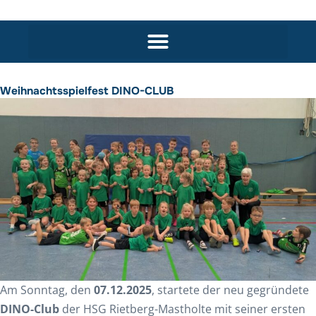
Weihnachtsspielfest DINO-CLUB
Am Sonntag, den
07.12.2025
, startete der neu gegründete
DINO-Club
der HSG Rietberg-Mastholte mit seiner ersten