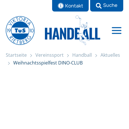
Zum
Kontakt
Inhalt
springen
Startseite
Vereinssport
Handball
Aktuelles
Startseite
Weihnachtsspielfest DINO-CLUB
Weihnachtsspielfest DINO-CLUB
Aktuelles