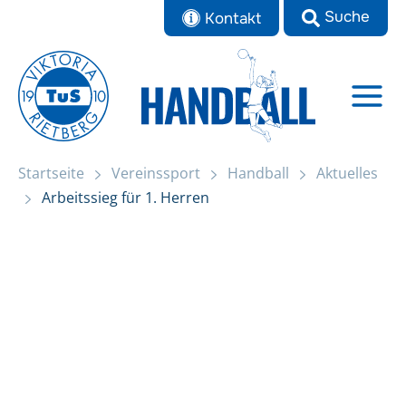
Zum
Kontakt
Inhalt
springen
Startseite
Vereinssport
Handball
Aktuelles
Startseite
Arbeitssieg für 1. Herren
Arbeitssieg für 1. Herren
Aktuelles