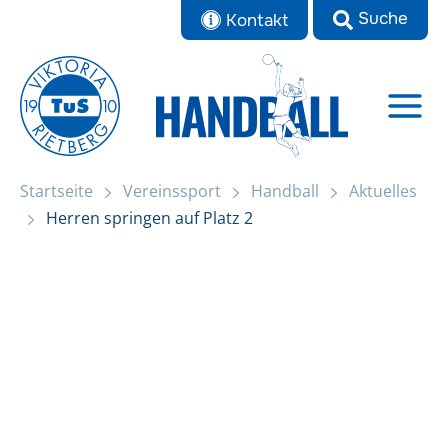
Zum
Kontakt
Inhalt
springen
Startseite
Vereinssport
Handball
Aktuelles
Startseite
Herren springen auf Platz 2
Herren springen auf Platz 2
Aktuelles