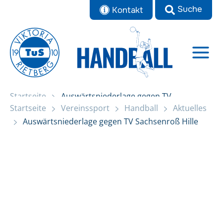
Zum
Kontakt
Inhalt
springen
Startseite
Auswärtsniederlage gegen TV
Startseite
Vereinssport
Handball
Aktuelles
Sachsenroß Hille
Auswärtsniederlage gegen TV Sachsenroß Hille
Aktuelles