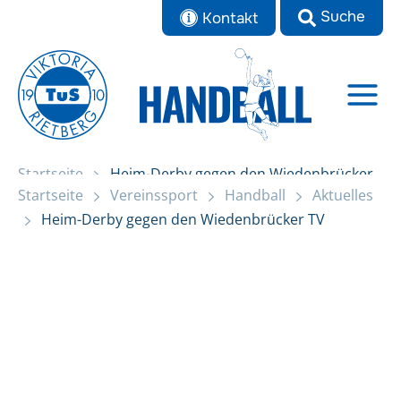
Zum
Kontakt
Inhalt
springen
Startseite
Heim-Derby gegen den Wiedenbrücker
Startseite
Vereinssport
Handball
Aktuelles
TV
Heim-Derby gegen den Wiedenbrücker TV
Aktuelles