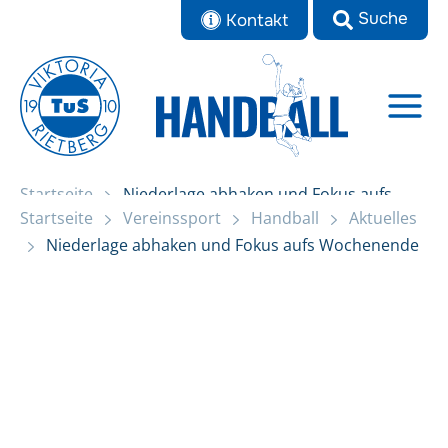
Zum
Kontakt
Inhalt
springen
Startseite
Niederlage abhaken und Fokus aufs
Startseite
Vereinssport
Handball
Aktuelles
Wochenende
Niederlage abhaken und Fokus aufs Wochenende
Aktuelles