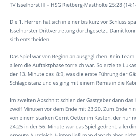
TV Isselhorst III – HSG Rietberg-Mastholte 25:28 (14:1
Die 1. Herren hat sich in einer bis kurz vor Schluss
Isselhorster Drittvertretung durchgesetzt. Damit kon
sich entscheiden.
Das Spiel war von Beginn an ausgeglichen. Kein Team
allem die Auftaktphase torreich war. So erzielte Lukas
der 13. Minute das 8:9, was die erste Führung der Gäs
Schlagdistanz und es ging mit einem Remis in die Kab
Im zweiten Abschnitt schien der Gastgeber dann das
zwölf Minuten vor dem Ende mit 23:20. Zum Ende hin 
von einem starken Gerrit Oetter im Kasten, der nur n
24:25 in der 56. Minute war das Spiel gedreht, aller
erneute Ausgleich. Hinten ließ man danach aber nicht