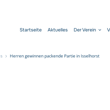
Startseite
Aktuelles
Der Verein
V
es
Herren gewinnen packende Partie in Isselhorst
Isselhorst