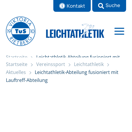
Zum
Kontakt
Inhalt
springen
Startseite
Leichtathletik-Abteilung fusioniert mit
Startseite
Vereinssport
Leichtathletik
Lauftreff-Abteilung
Aktuelles
Leichtathletik-Abteilung fusioniert mit
Lauftreff-Abteilung
Aktuelles