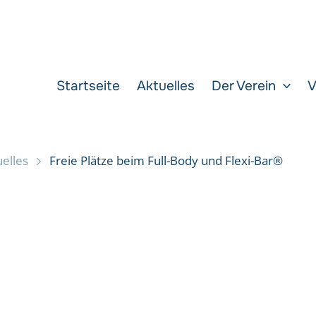
Startseite
Aktuelles
Der Verein
V
elles
Freie Plätze beim Full-Body und Flexi-Bar®
i-Bar®