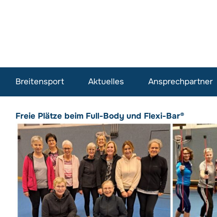
Breitensport
Aktuelles
Ansprechpartner
Freie Plätze beim Full-Body und Flexi-Bar®