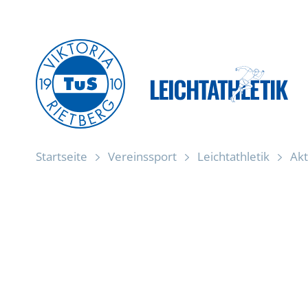
Zum
Inhalt
springen
Startseite
Vereinssport
Leichtathletik
Akt
Startseite
Einladung zur Mitgliederversammlun
Aktuelles