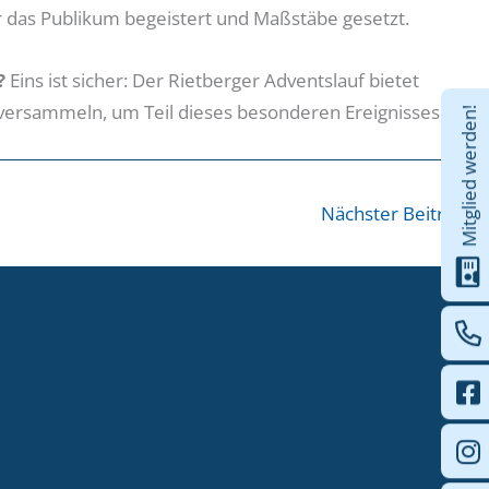
r das Publikum begeistert und Maßstäbe gesetzt.
?
Eins ist sicher: Der Rietberger Adventslauf bietet
versammeln, um Teil dieses besonderen Ereignisses zu
Mitglied werden!
Nächster Beitrag
→