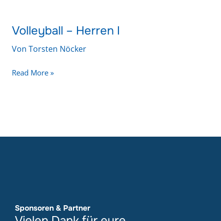
Volleyball – Herren I
Volleyball
–
Von
Torsten Nöcker
Herren
I
Read More »
Sponsoren & Partner
Vielen Dank für eure