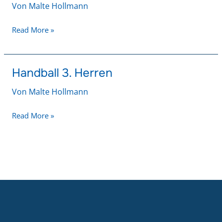
Von
Malte Hollmann
Damen
Read More »
Handball 3. Herren
Handball
3.
Von
Malte Hollmann
Herren
Read More »