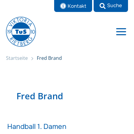
Zum
Kontakt
Inhalt
springen
Startseite
Fred Brand
Fred Brand
Handball 1. Damen
Handball
1.